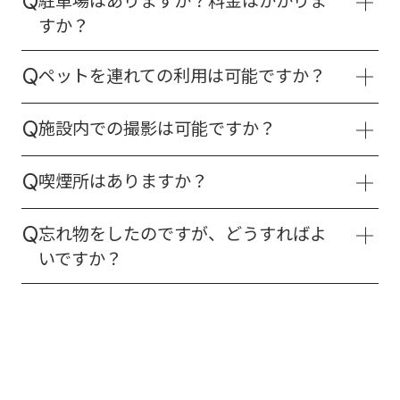
駐車場はありますか？料金はかかりま
Q
宿泊・レストランのご予約、変更、キャンセル
すか？
につきましては、大変お手数ですが各店舗の公
はい、ご用意しております。施設をご利用のお
式サイト、またはお電話にて直接お問い合わせ
ペットを連れての利用は可能ですか？
Q
客様は無料でご利用いただけます。
ください。
一部エリアのみ可能です。テラス席およびドッ
施設内での撮影は可能ですか？
Q
グランエリアはペット同伴でご利用いただけま
す。館内（ホテル・レストラン屋内）への立ち
個人・商用でルールが異なります。
入りはご遠慮いただいておりますのでご了承く
喫煙所はありますか？
Q
・個人の記念撮影：自由にお楽しみいただけま
ださい。
す。（他のお客様へのご配慮をお願いします）
指定の喫煙スペースがございます。
※盲導犬・介助犬は全館同伴可能です。
・商用・メディア取材・モデル撮影：事前の申
忘れ物をしたのですが、どうすればよ
Q
「富士モータースポーツフォレストテラス」は
請と許可が必要です。下部のフォームより、企
いですか？
指定場所以外、全館禁煙となっております。
喫
画内容をお送りください。
フォームより詳細をお知らせください。
煙は所定の喫煙スペースをご利用ください。
「いつ」「どこで」「どのような特徴のもの」
を紛失されたか、下部のフォームよりご連絡く
ださい。確認後、担当者より折り返しご連絡い
たします。