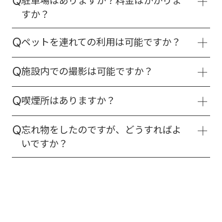
駐車場はありますか？料金はかかりま
Q
宿泊・レストランのご予約、変更、キャンセル
すか？
につきましては、大変お手数ですが各店舗の公
はい、ご用意しております。施設をご利用のお
式サイト、またはお電話にて直接お問い合わせ
ペットを連れての利用は可能ですか？
Q
客様は無料でご利用いただけます。
ください。
一部エリアのみ可能です。テラス席およびドッ
施設内での撮影は可能ですか？
Q
グランエリアはペット同伴でご利用いただけま
す。館内（ホテル・レストラン屋内）への立ち
個人・商用でルールが異なります。
入りはご遠慮いただいておりますのでご了承く
喫煙所はありますか？
Q
・個人の記念撮影：自由にお楽しみいただけま
ださい。
す。（他のお客様へのご配慮をお願いします）
指定の喫煙スペースがございます。
※盲導犬・介助犬は全館同伴可能です。
・商用・メディア取材・モデル撮影：事前の申
忘れ物をしたのですが、どうすればよ
Q
「富士モータースポーツフォレストテラス」は
請と許可が必要です。下部のフォームより、企
いですか？
指定場所以外、全館禁煙となっております。
喫
画内容をお送りください。
フォームより詳細をお知らせください。
煙は所定の喫煙スペースをご利用ください。
「いつ」「どこで」「どのような特徴のもの」
を紛失されたか、下部のフォームよりご連絡く
ださい。確認後、担当者より折り返しご連絡い
たします。