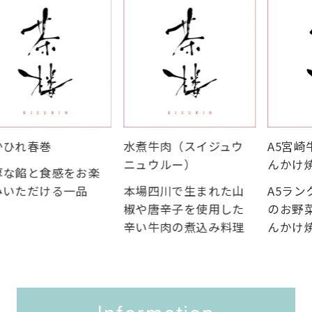
春巻
水煮牛肉（スイジュウ
A5宮崎牛と
ニュウルー）
んかけ焼きそ
と食感をお楽
だける一品
本場四川で生まれた山
A5ランクの
椒や唐辛子を使用した
のお野菜をつ
辛い牛肉の煮込み料理
んかけ焼きそ