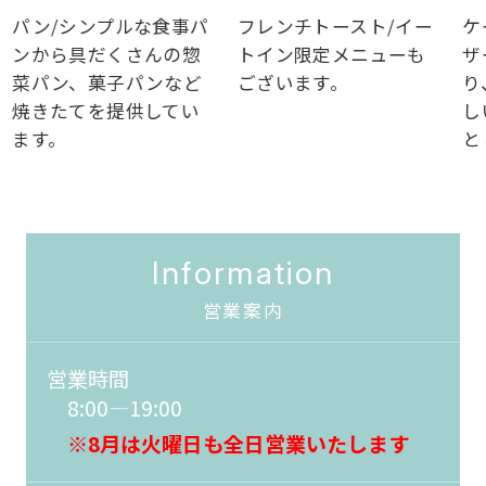
/シンプルな食事パ
フレンチトースト/イー
ケーキ/
ら具だくさんの惣
トイン限定メニューも
ザートや
ン、菓子パンなど
ございます。
り、ゆっ
たてを提供してい
しいただ
。
としたお
Information
営業案内
営業時間
8:00―19:00
※8月は火曜日も全日営業いたします