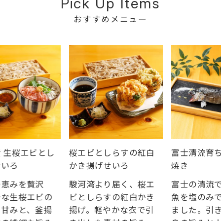
Pick Up Items
おすすめメニュー
 生桜エビとし
桜エビとしらすの紅白
富士清流育ち
いろ
かき揚げせいろ
焼き
恵みを贅沢
駿河湾より届く、桜エ
富士の清流で
な生桜エビの
ビとしらすの紅白かき
魚を塩のみで
甘みと、釜揚
揚げ。軽やかな衣で引
ました。引き