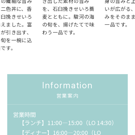
の繊細な旨み
き出した素材の旨み
身の旨みと上
二色丼に、香
を、石臼挽きせいろ蕎
いが広がる、
臼挽きせいろ
麦とともに。駿河の海
みをそのまま
えました。富
の旬を、揚げたてで味
一品です。
が引き出す、
わう一品です。
旬を一椀に込
です。
Information
営業案内
営業時間
【ランチ】11:00―15:00（LO 14:30）
【ディナー】16:00―20:00（LO