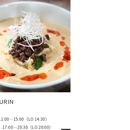
URIN
00―15:00（LO 14:30）
7:00―20:30（LO 20:00）