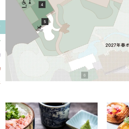
て
ン
食
物
ス